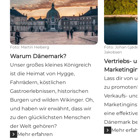
Foto
:
Martin Heiberg
Foto
:
Johan Gjøde.
Jakobsen
Warum Dänemark?
Vertriebs- u
Unser großes kleines Königreich
Marketingin
ist die Heimat von Hygge,
Lass dir von 
Fahrrädern, köstlichen
zu promoten! H
Gastroerlebnissen, historischen
Verkaufs- und
Burgen und wilden Wikinger. Oh,
Marketinginst
und haben wir erwähnt, dass wir
eine effektiv
zu den glücklichsten Menschen
Dänemark ben
der Welt gehören?
Mehr erfah
Mehr erfahren