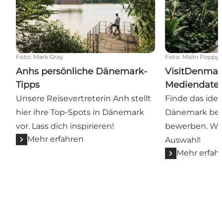
Foto
:
Mark Gray
Foto
:
Malin Poppy
Anhs persönliche Dänemark-
VisitDenmar
Tipps
Mediendate
Unsere Reisevertreterin Anh stellt
Finde das idea
hier ihre Top-Spots in Dänemark
Dänemark bei
vor. Lass dich inspirieren!
bewerben. Wir
Mehr erfahren
Auswahl!
Mehr erfah