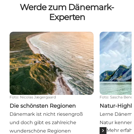
Werde zum Dänemark-
Experten
Die schönsten Regionen
Natur-Highlig
Foto
:
Nicolas Jægergaard
Foto
:
Sascha Bendi
Die schönsten Regionen
Natur-Highl
Dänemark ist nicht riesengroß
Lerne Dänemar
und doch gibt es zahlreiche
Natur kennen
Mehr erfah
wunderschöne Regionen