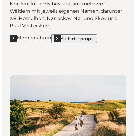
Norden Jütlands besteht aus mehreren
Wäldern mit jeweils eigenen Namen, darunter
z.B. Hesselholt, Nørreskov, Nørlund Skov und
Rold Vesterskov.
Mehr erfahren
Auf Karte anzeigen
Mehr erfahren "Rold Wald (Rold Skov)"
show Rold Wald (Rold Skov) on_map