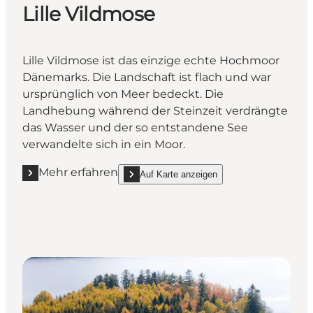
Lille Vildmose
Lille Vildmose ist das einzige echte Hochmoor
Dänemarks. Die Landschaft ist flach und war
ursprünglich von Meer bedeckt. Die
Landhebung während der Steinzeit verdrängte
das Wasser und der so entstandene See
verwandelte sich in ein Moor.
Mehr erfahren
Auf Karte anzeigen
Mehr erfahren "Lille Vildmose"
show Lille Vildmose on_map