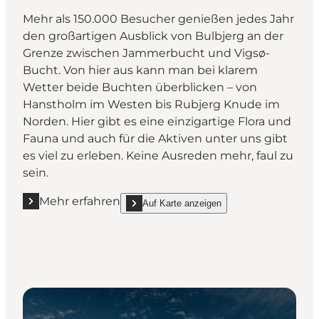
Mehr als 150.000 Besucher genießen jedes Jahr
den großartigen Ausblick von Bulbjerg an der
Grenze zwischen Jammerbucht und Vigsø-
Bucht. Von hier aus kann man bei klarem
Wetter beide Buchten überblicken – von
Hanstholm im Westen bis Rubjerg Knude im
Norden. Hier gibt es eine einzigartige Flora und
Fauna und auch für die Aktiven unter uns gibt
es viel zu erleben. Keine Ausreden mehr, faul zu
sein.
Mehr erfahren
Auf Karte anzeigen
Mehr erfahren "Die Jammerbucht (Jammerbugten)
show Die Jammerbucht (Jammerbugten) on_m