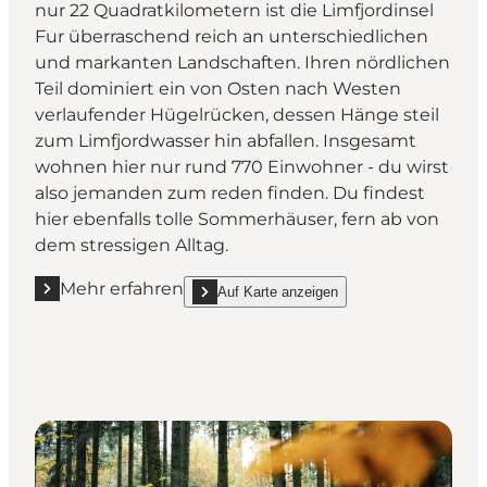
nur 22 Quadratkilometern ist die Limfjordinsel
Fur überraschend reich an unterschiedlichen
und markanten Landschaften. Ihren nördlichen
Teil dominiert ein von Osten nach Westen
verlaufender Hügelrücken, dessen Hänge steil
zum Limfjordwasser hin abfallen. Insgesamt
wohnen hier nur rund 770 Einwohner - du wirst
also jemanden zum reden finden. Du findest
hier ebenfalls tolle Sommerhäuser, fern ab von
dem stressigen Alltag.
Mehr erfahren
Auf Karte anzeigen
Mehr erfahren "Fur, Limfjord"
show Fur, Limfjord on_map