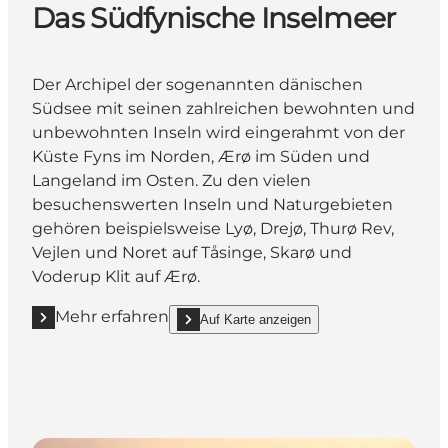
Das Südfynische Inselmeer
Der Archipel der sogenannten dänischen
Südsee mit seinen zahlreichen bewohnten und
unbewohnten Inseln wird eingerahmt von der
Küste Fyns im Norden, Ærø im Süden und
Langeland im Osten. Zu den vielen
besuchenswerten Inseln und Naturgebieten
gehören beispielsweise Lyø, Drejø, Thurø Rev,
Vejlen und Noret auf Tåsinge, Skarø und
Voderup Klit auf Ærø.
Mehr erfahren
Auf Karte anzeigen
Mehr erfahren "Das Südfynische Inselmeer"
show Das Südfynische Inselmeer on_map