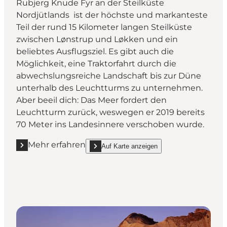
Rubjerg Knude Fyr an der Steilküste
Nordjütlands ist der höchste und markanteste
Teil der rund 15 Kilometer langen Steilküste
zwischen Lønstrup und Løkken und ein
beliebtes Ausflugsziel. Es gibt auch die
Möglichkeit, eine Traktorfahrt durch die
abwechslungsreiche Landschaft bis zur Düne
unterhalb des Leuchtturms zu unternehmen.
Aber beeil dich: Das Meer fordert den
Leuchtturm zurück, weswegen er 2019 bereits
70 Meter ins Landesinnere verschoben wurde.
Mehr erfahren
Auf Karte anzeigen
Mehr erfahren "Rubjerg Knude"
show Rubjerg Knude on_map