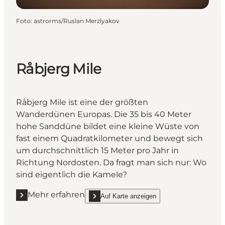
Foto
:
astrorms/Ruslan Merzlyakov
Råbjerg Mile
Råbjerg Mile ist eine der größten
Wanderdünen Europas. Die 35 bis 40 Meter
hohe Sanddüne bildet eine kleine Wüste von
fast einem Quadratkilometer und bewegt sich
um durchschnittlich 15 Meter pro Jahr in
Richtung Nordosten. Da fragt man sich nur: Wo
sind eigentlich die Kamele?
Mehr erfahren
Auf Karte anzeigen
Mehr erfahren "Råbjerg Mile"
show Råbjerg Mile on_map