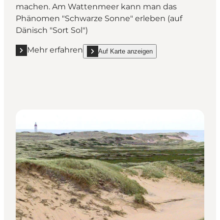
machen. Am Wattenmeer kann man das
Phänomen "Schwarze Sonne" erleben (auf
Dänisch "Sort Sol")
Mehr erfahren
Auf Karte anzeigen
Mehr erfahren "Das Wattenmeer (Vadehavet)"
show Das Wattenmeer (Vadehavet) on_map