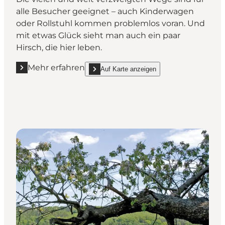
alle Besucher geeignet – auch Kinderwagen
oder Rollstuhl kommen problemlos voran. Und
mit etwas Glück sieht man auch ein paar
Hirsch, die hier leben.
Mehr erfahren
Auf Karte anzeigen
Mehr erfahren "Jægersborg Tierpark (Dyrehaven)"
show Jægersborg Tierpark (Dyrehaven) on_ma