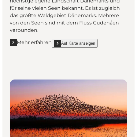
höchstgelegene Landschaft Dänemarks und
für seine vielen Seen bekannt. Es ist zugleich
das größte Waldgebiet Dänemarks. Mehrere
von den Seen sind mit dem Fluss Gudenåen
verbunden.
Mehr erfahren
Auf Karte anzeigen
Mehr erfahren "Das Seenhochland (Søhøjlandet)"
show Das Seenhochland (Søhøjlandet) on_ma