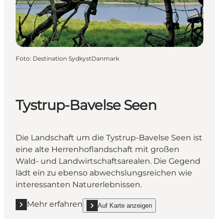
Foto
:
Destination SydkystDanmark
Tystrup-Bavelse Seen
Die Landschaft um die Tystrup-Bavelse Seen ist
eine alte Herrenhoflandschaft mit großen
Wald- und Landwirtschaftsarealen. Die Gegend
lädt ein zu ebenso abwechslungsreichen wie
interessanten Naturerlebnissen.
Mehr erfahren
Auf Karte anzeigen
Mehr erfahren "Tystrup-Bavelse Seen"
show Tystrup-Bavelse Seen on_map