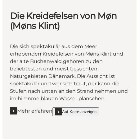
Die Kreidefelsen von Møn
(Møns Klint)
Die sich spektakulär aus dem Meer
erhebenden Kreidefelsen von Møns Klint und
der alte Buchenwald gehören zu den
beliebtesten und meist besuchten
Naturgebieten Dänemark. Die Aussicht ist
spektakulär und wer sich traut, der kann die
Stufen nach unten an den Strand nehmen und
im himnmelblauen Wasser planschen.
Mehr erfahren
Auf Karte anzeigen
Mehr erfahren "Die Kreidefelsen von Møn (Møns Klin
show Die Kreidefelsen von Møn (Møns Klint) 