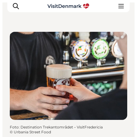
Sonstige Aktivitäten
Inspiration
Regionen
Erlebnisse
Unterkünfte
Reiseplanung
Foto
:
Destination Trekantområdet – VisitFredericia
©
Urbania Street Food