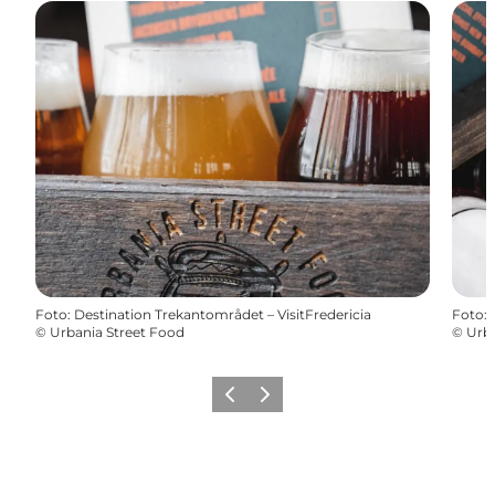
Foto
:
Destination Trekantområdet – VisitFredericia
Foto
:
©
Urbania Street Food
©
Urba
Zurück
Weiter