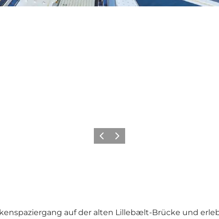
Zurück
Weiter
ckenspaziergang auf
der alten Lillebælt-Brücke
und erleb