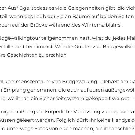
er Ausflüge, sodass es viele Gelegenheiten gibt, die vie
teil, wenn das Laub der vielen Bäume auf beiden Seiten 
n oben auf der Brücke während des Winterhalbjahrs.
idgewalkingtour teilgenommen hast, wirst du jedes Mal e
illebælt teilnimmst. Wie die Guides von Bridgewalking 
ere Geschichten zu erzählen!
kommenszentrum von Bridgewalking Lillebælt am Galskli
 in Empfang genommen, die euch auf euren außergewöhn
, wo ihr an ein Sicherheitssystem gekoppelt werdet – 
 einigermaßen gute körperliche Verfassung voraus, da es 
ssen geleert werden. Folglich dürft ihr keine Handys o
rd unterwegs Fotos von euch machen, die ihr anschließ