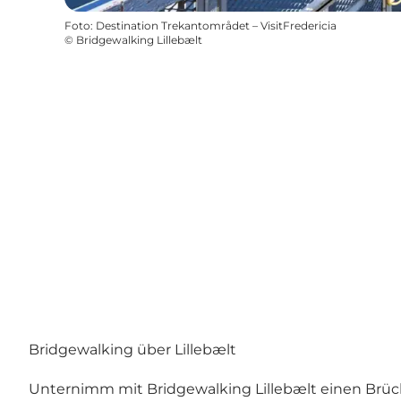
Foto
:
Destination Trekantområdet – VisitFredericia
©
Bridgewalking Lillebælt
Bridgewalking über Lillebælt
Unternimm mit Bridgewalking Lillebælt einen Brü