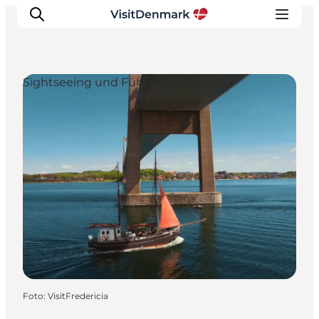
Sightseeing und Führungen
Inspiration
Regionen
Erlebnisse
Unterkünfte
Reiseplanung
Foto
:
VisitFredericia