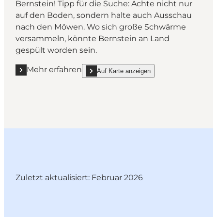
Bernstein! Tipp für die Suche: Achte nicht nur
auf den Boden, sondern halte auch Ausschau
nach den Möwen. Wo sich große Schwärme
versammeln, könnte Bernstein an Land
gespült worden sein.
Mehr erfahren
Auf Karte anzeigen
Mehr erfahren "Fanø - Die hyggelige Nordseeinsel"
show Fanø - Die hyggelige Nordseeinsel on_m
Zuletzt aktualisiert: Februar 2026