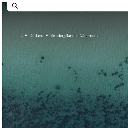
■
■
…
Jütland
Sønderjylland in Dänemark
Inspiration
Regionen
Erlebnisse
Unterkünfte
Reiseplanung