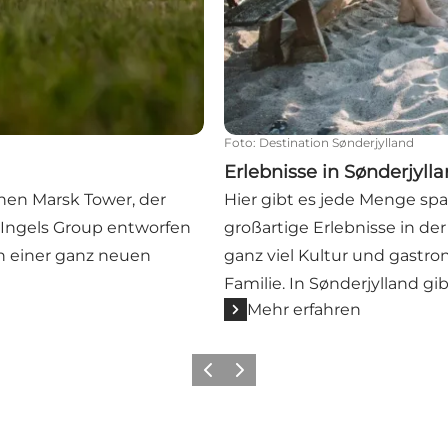
Foto
:
Destination Sønderjylland
Erlebnisse in Sønderjyll
hen Marsk Tower, der
Hier gibt es jede Menge s
Ingels Group entworfen
großartige Erlebnisse in de
n einer ganz neuen
ganz viel Kultur und gastr
Familie. In Sønderjylland g
Mehr erfahren
Zurück
Weiter