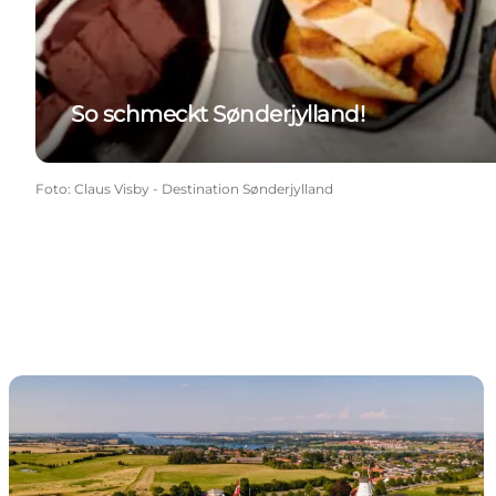
So schmeckt Sønderjylland!
Foto
:
Claus Visby - Destination Sønderjylland
Lebendige Geschichte(n) Sønderjyllands