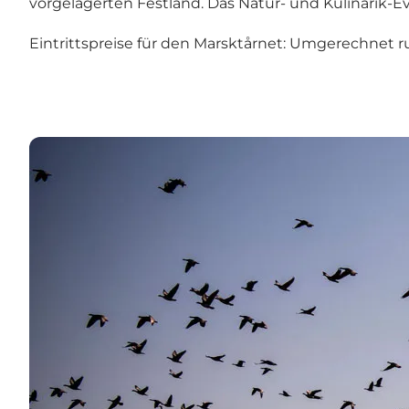
vorgelagerten Festland. Das Natur- und Kulinarik-
Eintrittspreise für den Marsktårnet: Umgerechnet rund