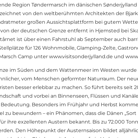
e Region Tøndermarsch im dänischen Sønderjylland ha
eichnet von den weltberühmten Architekten der Bjarke In
adratmeter großen Aussichtsplattform bei gutem Wetter
m von der deutschen Grenze entfernt in Hjemsted bei S
rnet ist über einen Fahrstuhl ab September auch barrie
llplätze für 126 Wohnmobile, Glamping-Zelte, Gastrono
r Marsch Camp unter
www.visitsonderjylland.de
und
www.
enze im Süden und dem Wattenmeer im Westen wurde 
icher, vom Menschen geformter Naturraum. Der neue Mar
isten besser erlebbar zu machen. So führt bereits seit 
dschaft und vorbei an Binnenseen, Flüssen und Kanälen 
e Bedeutung. Besonders im Frühjahr und Herbst kommen 
l zu bewundern – ein Phänomen, dass die Dänen „Sort S
 ihre exzellenten Austern bekannt. Bis zu 72.000 Tonn
en. Den Höhepunkt der Austernsaison bildet alljährlic