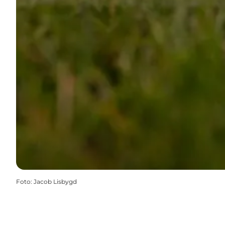
Foto
:
Jacob Lisbygd