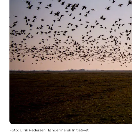
Foto
:
Ulrik Pedersen, Tøndermarsk Initiativet