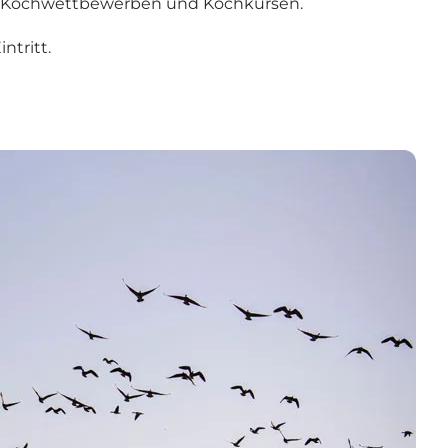
en, Kochwettbewerben und Kochkursen.
ntritt.