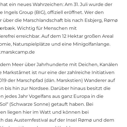
t ein neues Wahrzeichen: Am 31. Juli wurde der
gels Group (BIG), offiziell eröffnet. Wer den
 über die Marschlandschaft bis nach Esbjerg, Rømø
kærbæk. Wichtig für Menschen mit
refrei erreichbar. Auf dem 12 Hektar großen Areal
mie, Naturspielplätze und eine Minigolfanlange.
marskcamp.de
dem Meer über Jahrhunderte mit Deichen, Kanälen
kstårnet ist nur eine der zahlreiche Initiativen
2019 der Marschpfad (dän. Marskstien) Wanderer auf
bis hin zur Nordsee. Darüber hinaus besitzt die
jedes Jahr Vogelfans aus ganz Europa in die
ol“ (Schwarze Sonne) getauft haben. Bei
en liegen hier im Watt und können bei
h das Austernfestival auf der Insel Rømø und dem