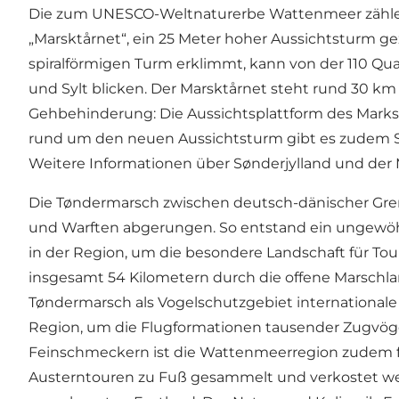
Die zum UNESCO-Weltnaturerbe Wattenmeer zählend
„Marsktårnet“, ein 25 Meter hoher Aussichtsturm gez
spiralförmigen Turm erklimmt, kann von der 110 Qu
und Sylt blicken. Der Marsktårnet steht rund 30 k
Gehbehinderung: Die Aussichtsplattform des Markstå
rund um den neuen Aussichtsturm gibt es zudem Ste
Weitere Informationen über Sønderjylland und de
Die Tøndermarsch zwischen deutsch-dänischer Gr
und Warften abgerungen. So entstand ein ungewöhnl
in der Region, um die besondere Landschaft für Tour
insgesamt 54 Kilometern durch die offene Marschlan
Tøndermarsch als Vogelschutzgebiet international
Region, um die Flugformationen tausender Zugvöge
Feinschmeckern ist die Wattenmeerregion zudem für
Austerntouren zu Fuß gesammelt und verkostet werd