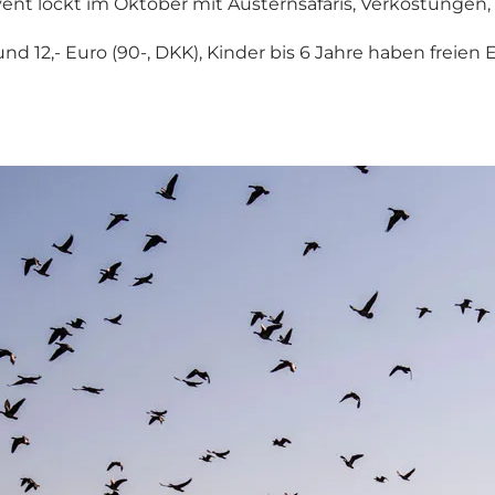
Event lockt im Oktober mit Austernsafaris, Verkostung
 12,- Euro (90-, DKK), Kinder bis 6 Jahre haben freien Ei