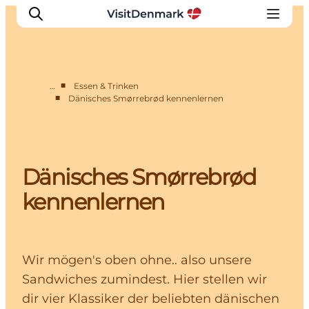
■
…
Essen & Trinken
■
Dänisches Smørrebrød kennenlernen
Inspiration
Regionen
Erlebnisse
Dänisches Smørrebrød
Unterkünfte
Reiseplanung
kennenlernen
Wir mögen's oben ohne.. also unsere
Sandwiches zumindest. Hier stellen wir
dir vier Klassiker der beliebten dänischen