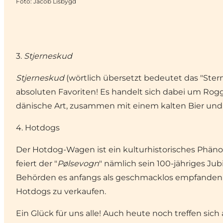
Foto
:
Jacob Lisbygd
3.
Stjerneskud
Stjerneskud
(wörtlich übersetzt bedeutet das "Ste
absoluten Favoriten! Es handelt sich dabei um Rogge
dänische Art, zusammen mit einem kalten Bier un
4. Hotdogs
Der Hotdog-Wagen ist ein kulturhistorisches Phäno
feiert der "
Pølsevogn
" nämlich sein 100-jähriges J
Behörden es anfangs als geschmacklos empfanden, d
Hotdogs zu verkaufen.
Ein Glück für uns alle! Auch heute noch treffen si