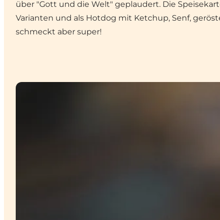
über "Gott und die Welt" geplaudert. Die Speiseka
Varianten und als Hotdog mit Ketchup, Senf, geröst
schmeckt aber super!