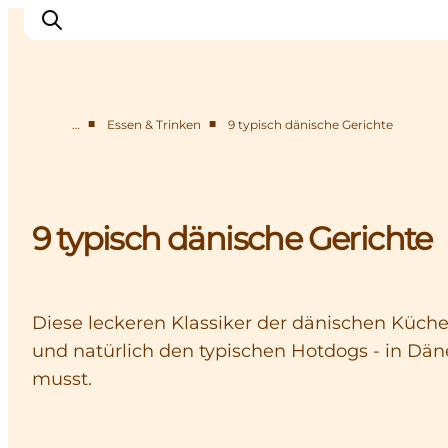
■
■
…
Essen & Trinken
9 typisch dänische Gerichte
Inspiration
Regionen
Erlebnisse
9 typisch dänische Gerichte
Unterkünfte
Reiseplanung
Diese leckeren Klassiker der dänischen Küche
und natürlich den typischen Hotdogs - in Däne
musst.