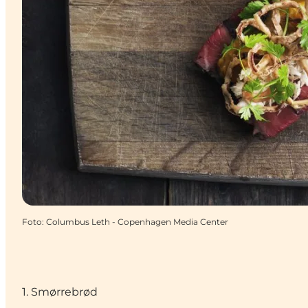
Foto
:
Columbus Leth - Copenhagen Media Center
1. Smørrebrød