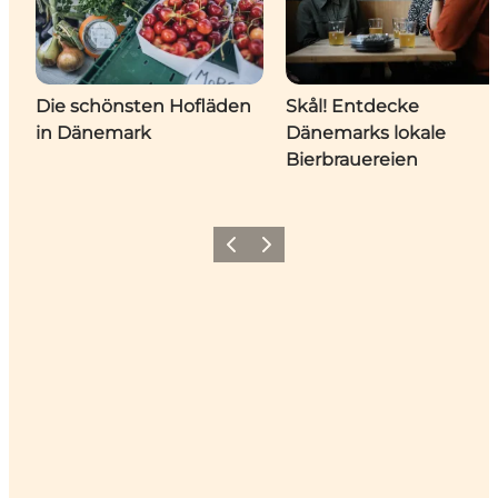
Die schönsten Hofläden
Skål! Entdecke
in Dänemark
Dänemarks lokale
Bierbrauereien
Zurück
Weiter
Ein bisschen Dänemark für
deinen Feed