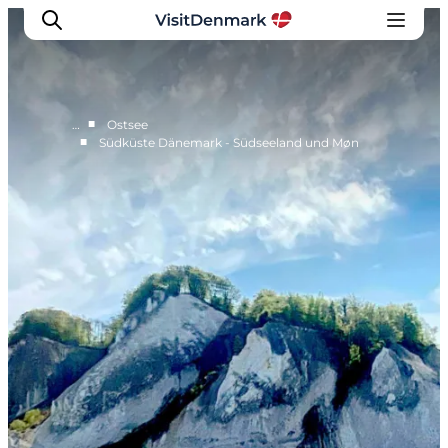
■
…
Ostsee
■
Südküste Dänemark - Südseeland und Møn
Inspiration
Regionen
Erlebnisse
Unterkünfte
Reiseplanung