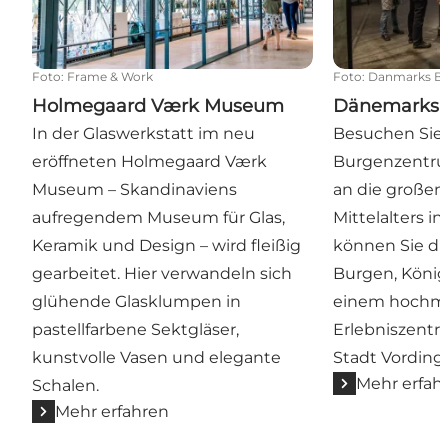
Foto
:
Frame & Work
Foto
:
Danmarks Bo
Holmegaard Værk Museum
Dänemarks 
In der Glaswerkstatt im neu
Besuchen Sie
eröffneten Holmegaard Værk
Burgenzentru
Museum – Skandinaviens
an die großen
aufregendem Museum für Glas,
Mittelalters i
Keramik und Design – wird fleißig
können Sie di
gearbeitet. Hier verwandeln sich
Burgen, König
glühende Glasklumpen in
einem hochm
pastellfarbene Sektgläser,
Erlebniszentr
kunstvolle Vasen und elegante
Stadt Vording
Mehr erfah
Schalen.
Mehr erfahren