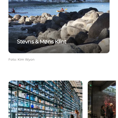
Stevns & Møns Klint
Foto
:
Kim Wyon
Holmegaard Værk Museum
Dänemarks B