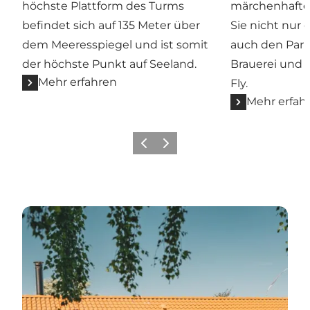
höchste Plattform des Turms
märchenhaftes
befindet sich auf 135 Meter über
Sie nicht nur 
dem Meeresspiegel und ist somit
auch den Park,
der höchste Punkt auf Seeland.
Brauerei und 
Mehr erfahren
Fly.
Mehr erfah
Zurück
Weiter
Und hier können Sie schlafen...