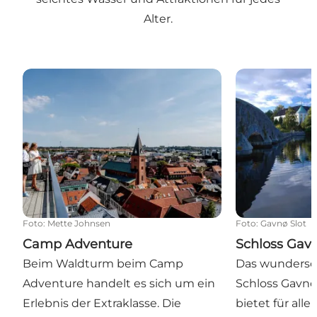
Alter.
Camp Adventure
Schloss Gavnø
Foto
:
Mette Johnsen
Foto
:
Gavnø Slot
Camp Adventure
Schloss Gav
Beim Waldturm beim Camp
Das wundersc
Adventure handelt es sich um ein
Schloss Gavnø
Erlebnis der Extraklasse. Die
bietet für all