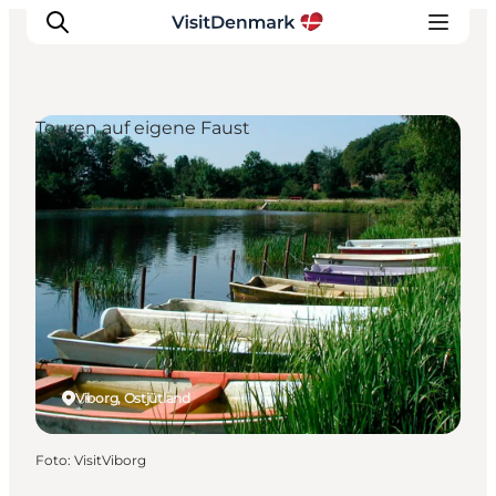
Touren auf eigene Faust
Inspiration
Regionen
Erlebnisse
Unterkünfte
Reiseplanung
Viborg, Ostjütland
Foto
:
VisitViborg