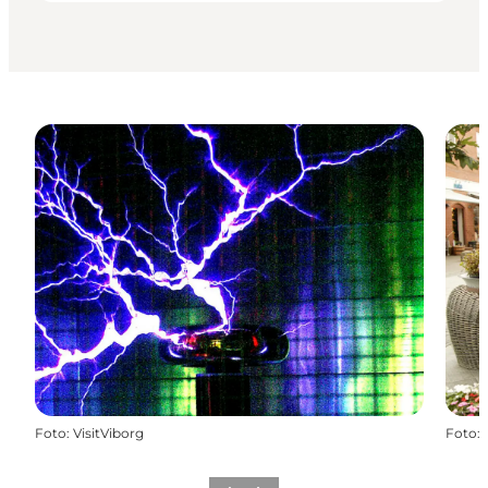
Foto
:
VisitViborg
Foto
: