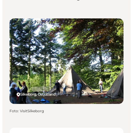
Shelters & Naturlagerplätze
Silkeborg, Ostjütland
Foto
:
VisitSilkeborg