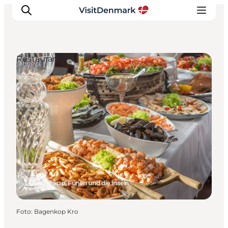
Restaurants
Inspiration
Regionen
Erlebnisse
Unterkünfte
Reiseplanung
Bagenkop, Fünen und die Inseln
Foto
:
Bagenkop Kro