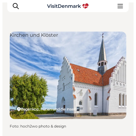
Kirchen und Klöster
Inspiration
Regionen
Erlebnisse
Unterkünfte
Reiseplanung
Bagenkop, Fünen und die Inseln
Foto
:
hoch2wo photo & design