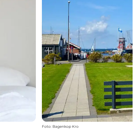
Foto
:
Bagenkop Kro