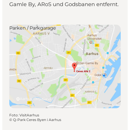
Gamle By, ARoS und Godsbanen entfernt.
Parken / Parkgarage
Aarhus, Ostjütland
Foto
:
VisitAarhus
©
Q-Park Ceres Byen i Aarhus