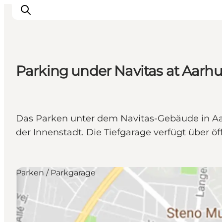
Parking under Navitas at Aarh
Inspiration
Regionen
Erlebnisse
Das Parken unter dem Navitas-Gebäude in Aar
Unterkünfte
der Innenstadt. Die Tiefgarage verfügt über ö
Reiseplanung
Parken / Parkgarage