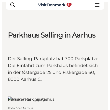
Parkhaus Salling in Aarhus
Inspiration
Regionen
Erlebnisse
Der Salling-Parkplatz hat 700 Parkplätze.
Unterkünfte
Die Einfahrt zum Parkhaus befindet sich
Reiseplanung
in der Østergade 25 und Fiskergade 60,
8000 Aarhus C.
Aarhus, Ostjütland
Parken / Parkgarage
Foto
:
VisitAarhus