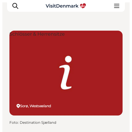
Schlösser & Herrensitze
Inspiration
Regionen
Erlebnisse
Unterkünfte
Reiseplanung
Sorø, Westseeland
Foto
:
Destination Sjælland