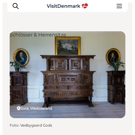
Schlösser & Herrensitze
Inspiration
Regionen
Erlebnisse
Unterkünfte
Reiseplanung
Sorø, Westseeland
Foto
:
Vedbygaard Gods