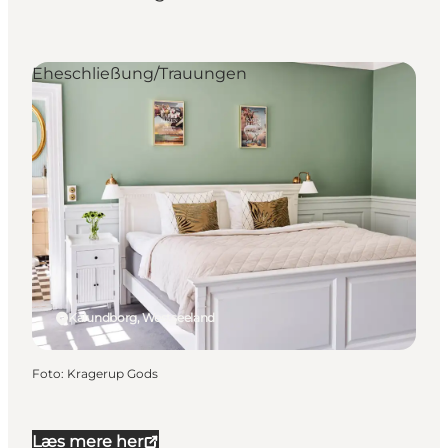
Eheschließung/Trauungen
Kalundborg, Westseeland
Foto
:
Kragerup Gods
Læs mere her