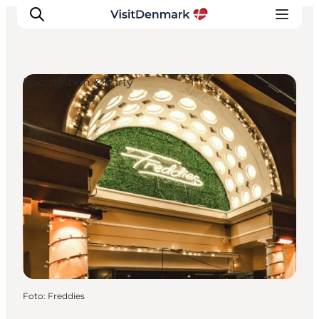
Nachtleben & Party
Inspiration
Regionen
Erlebnisse
Unterkünfte
Reiseplanung
Foto
:
Freddies