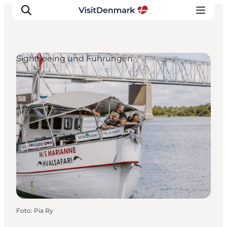
Sightseeing und Führungen
Inspiration
Regionen
Erlebnisse
Unterkünfte
Reiseplanung
Foto
:
Pia Ry