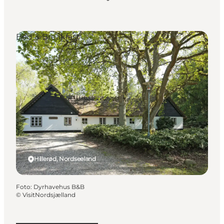
Bed & Breakfast
Hillerød, Nordseeland
Foto
:
Dyrhavehus B&B
©
VisitNordsjælland