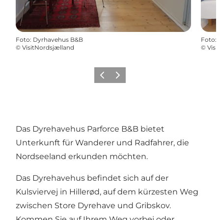
Foto
:
Dyrhavehus B&B
Foto
:
©
VisitNordsjælland
©
Visi
Zurück
Weiter
Das Dyrehavehus Parforce B&B bietet
Unterkunft für Wanderer und Radfahrer, die
Nordseeland erkunden möchten.
Das Dyrehavehus befindet sich auf der
Kulsviervej in Hillerød, auf dem kürzesten Weg
zwischen Store Dyrehave und Gribskov.
Kommen Sie auf Ihrem Weg vorbei oder