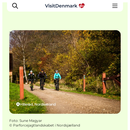
Touren auf eigene Faust
Inspiration
Regionen
Erlebnisse
Unterkünfte
Reiseplanung
Hillerød, Nordseeland
Foto
:
Sune Magyar
©
Parforcejagtlandskabet i Nordsjælland