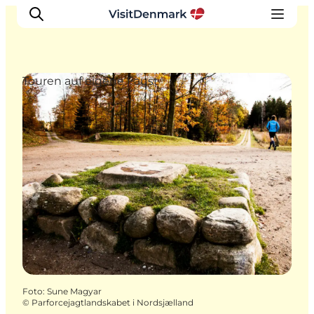
Touren auf eigene Faust
Inspiration
Regionen
Erlebnisse
Unterkünfte
Reiseplanung
Foto
:
Sune Magyar
©
Parforcejagtlandskabet i Nordsjælland