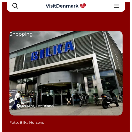
Shopping
Inspiration
Regionen
Erlebnisse
Unterkünfte
Reiseplanung
Horsens, Ostjütland
Foto
:
Bilka Horsens