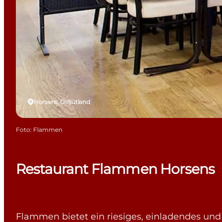
Horsens, Ostjütland
Foto
:
Flammen
Restaurant Flammen Horsens
Flammen bietet ein riesiges, einladendes und