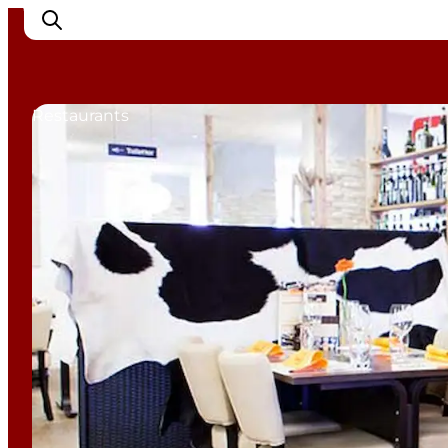
Restaurants
Inspiration
Regionen
Erlebnisse
Unterkünfte
Reiseplanung