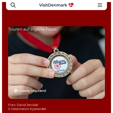
Touren auf eigene Faust
Inspiration
Regionen
Erlebnisse
Unterkünfte
Reiseplanung
Horsens, Ostjütland
Foto
:
David Jervidal
©
Destination Kystlandet