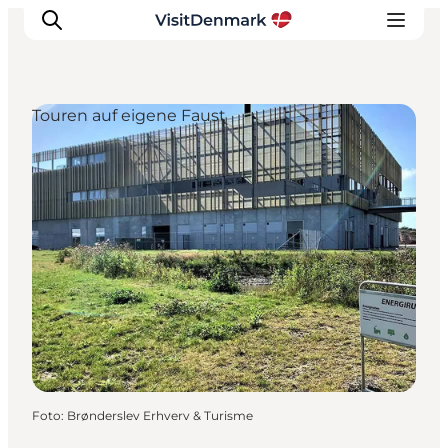
Touren auf eigene Faust
Inspiration
Regionen
Erlebnisse
Unterkünfte
Reiseplanung
Foto
:
Brønderslev Erhverv & Turisme