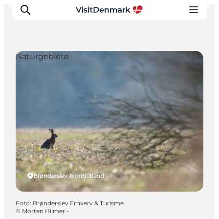
Naturgebiete
Inspiration
Regionen
Erlebnisse
Unterkünfte
Reiseplanung
Brønderslev, Nordjütland
Foto
:
Brønderslev Erhverv & Turisme
©
Morten Hilmer -