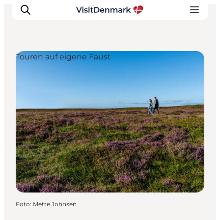
Touren auf eigene Faust
Inspiration
Regionen
Erlebnisse
Unterkünfte
Reiseplanung
Foto
:
Mette Johnsen