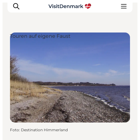
Touren auf eigene Faust
Inspiration
Regionen
Erlebnisse
Unterkünfte
Reiseplanung
Foto
:
Destination Himmerland