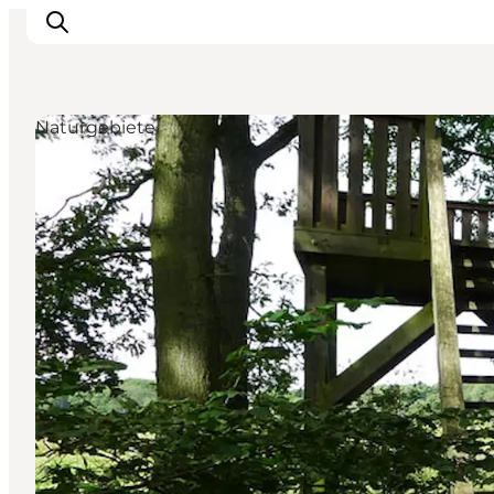
Naturgebiete
Inspiration
Regionen
Erlebnisse
Unterkünfte
Reiseplanung