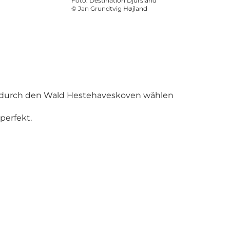
Foto
:
Destination Djursland
©
Jan Grundtvig Højland
e durch den Wald Hestehaveskoven wählen
perfekt.