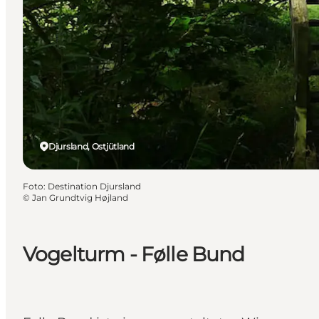
Djursland, Ostjütland
Foto
:
Destination Djursland
©
Jan Grundtvig Højland
Vogelturm - Følle Bund