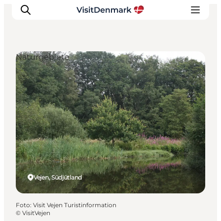
Naturgebiete
Inspiration
Regionen
Erlebnisse
Unterkünfte
Reiseplanung
Vejen, Südjütland
Foto
:
Visit Vejen Turistinformation
©
VisitVejen