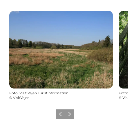
Foto
:
Visit Vejen Turistinformation
Foto
:
©
VisitVejen
©
Visi
Zurück
Weiter