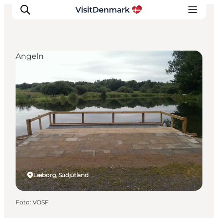
Angeln
Inspiration
Regionen
Erlebnisse
Unterkünfte
Reiseplanung
Læborg, Südjütland
Foto
:
VOSF