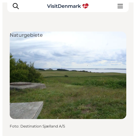
Naturgebiete
Inspiration
Regionen
Erlebnisse
Unterkünfte
Reiseplanung
Foto
:
Destination Sjælland A/S