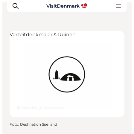
Vorzeitdenkmäler & Ruinen
Inspiration
Regionen
Erlebnisse
Unterkünfte
Reiseplanung
Kalundborg, Westseeland
Foto
:
Destination Sjælland