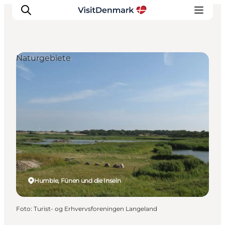
Naturgebiete
Inspiration
Regionen
Erlebnisse
Unterkünfte
Reiseplanung
Humble, Fünen und die Inseln
Foto
:
Turist- og Erhvervsforeningen Langeland