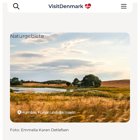
Naturgebiete
Inspiration
Regionen
Erlebnisse
Unterkünfte
Reiseplanung
Humble, Fünen und die Inseln
Foto
:
Emmelia Karen Detlefsen