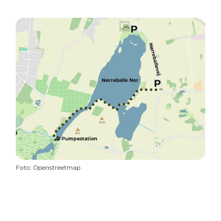
Foto
:
Openstreetmap