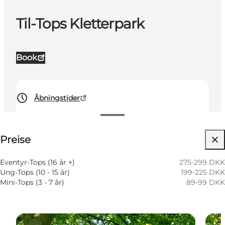
Til-Tops Kletterpark
Book
Åbningstider
Preise anzeigen
Preise
Website besuchen
Eventyr-Tops (16 år +)
275-299 DKK
Ung-Tops (10 - 15 år)
199-225 DKK
Mini-Tops (3 - 7 år)
89-99 DKK