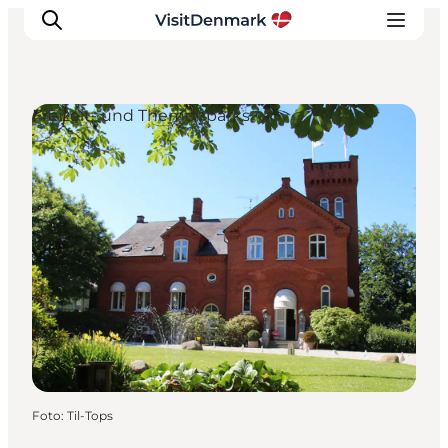
Freizeit- und Themenparks
Inspiration
Regionen
Erlebnisse
Unterkünfte
Reiseplanung
Foto
:
Til-Tops