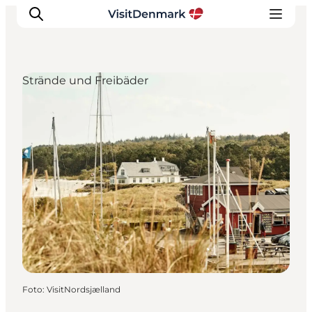
Strände und Freibäder
Inspiration
Regionen
Erlebnisse
Unterkünfte
Reiseplanung
Foto
:
VisitNordsjælland