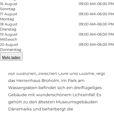
16 August
09:00 AM–06:00 PM
Sonntag
Foto
:
Andreas Benthien
Foto
:
17 August
09:00 AM–06:00 PM
Montag
18 August
09:00 AM–06:00 PM
Zurück
Weiter
Dienstag
19 August
09:00 AM–06:00 PM
Mittwoch
20 August
09:00 AM–06:00 PM
Donnerstag
Ein kleines und einzigartiges Museum am
Mehr laden
Schloss Broholm
Auf Südfünen, zwischen Oure und Gudme, liegt
das Herrenhaus Broholm. Im Park am
Wassergraben befindet sich ein dreiflügeliges
Gebäude mit wunderschönem Lichteinfall. Es
gehört zu den ältesten Museumsgebäuden
Dänemarks und beherbergt die