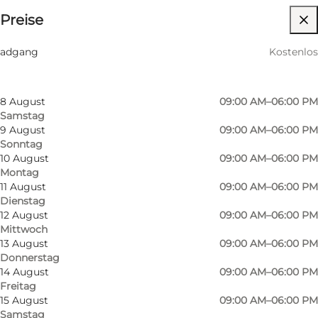
Preise
Website besuchen
Nach Monat filtern
6 August
09:00 AM–06:00 PM
Freunde, Mein Partner, Mir selbst
adgang
Kostenlos
Donnerstag
7 August
09:00 AM–06:00 PM
Freitag
8 August
09:00 AM–06:00 PM
Samstag
9 August
09:00 AM–06:00 PM
Sonntag
10 August
09:00 AM–06:00 PM
Montag
11 August
09:00 AM–06:00 PM
Dienstag
12 August
09:00 AM–06:00 PM
Mittwoch
13 August
09:00 AM–06:00 PM
Donnerstag
14 August
09:00 AM–06:00 PM
Freitag
15 August
09:00 AM–06:00 PM
Samstag