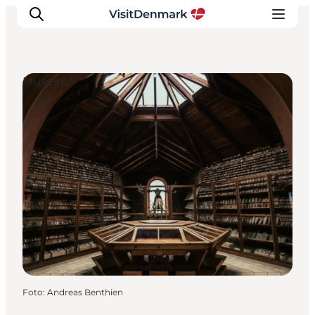
Museen
Inspiration
Regionen
Erlebnisse
Unterkünfte
Reiseplanung
Foto
:
Andreas Benthien