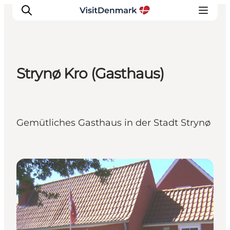
Strynø Kro (Gasthaus)
Inspiration
Regionen
Erlebnisse
Gemütliches Gasthaus in der Stadt Strynø
Unterkünfte
Reiseplanung
Gasthöfe