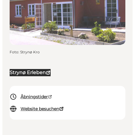
Foto
:
Strynø Kro
Strynø Erleben
Åbningstider
Website besuchen