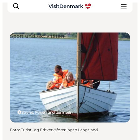
Sport und Aktivitäten
Inspiration
Regionen
Erlebnisse
Unterkünfte
Reiseplanung
Strynø, Fünen und die Inseln
Foto
:
Turist- og Erhvervsforeningen Langeland