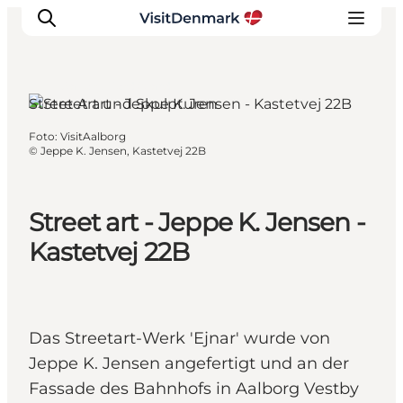
Aalborg, Nordjütland
Street Art und Skulpturen
Foto
:
VisitAalborg
Inspiration
©
Jeppe K. Jensen, Kastetvej 22B
Regionen
Erlebnisse
Street art - Jeppe K. Jensen -
Unterkünfte
Kastetvej 22B
Reiseplanung
Das Streetart-Werk 'Ejnar' wurde von
Jeppe K. Jensen angefertigt und an der
Fassade des Bahnhofs in Aalborg Vestby