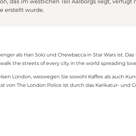
n, das im westlichen Teil Aalborgs liegt, verfügt 
 erstellt wurde.
o enger als Han Solo und Chewbacca in Star Wars ist. D
lk the streets of every city in the world spreading love
elsen London, weswegen Sie sowohl Kaffee als auch Kuns
unst von The London Police ist durch das Karikatur- un