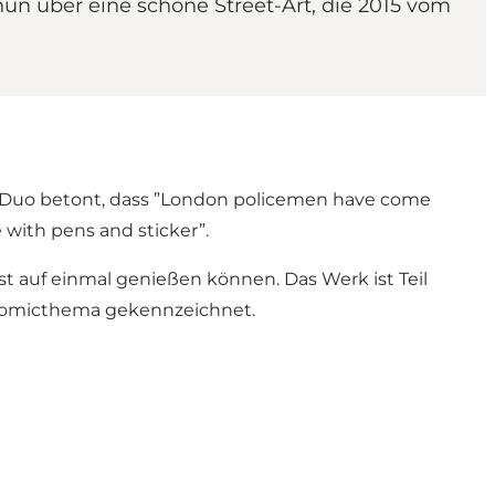
nun über eine schöne Street-Art, die 2015 vom
as Duo betont, dass ”London policemen have come
 with pens and sticker”.
t auf einmal genießen können. Das Werk ist Teil
d Comicthema gekennzeichnet.