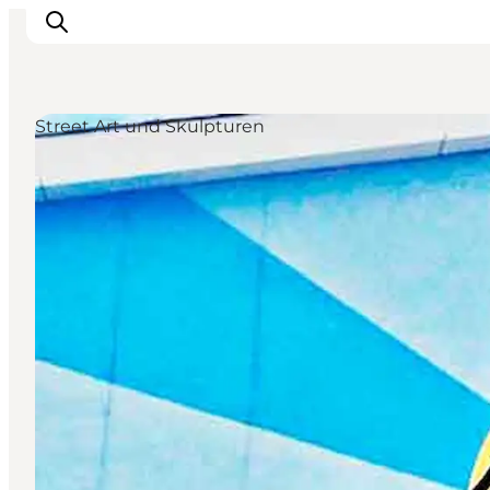
Street Art und Skulpturen
Inspiration
Regionen
Erlebnisse
Unterkünfte
Reiseplanung