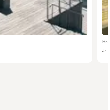
Hr.
Aalb