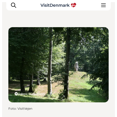
Parks & Gärten
Inspiration
Regionen
Erlebnisse
Unterkünfte
Reiseplanung
Askov, Südjütland
Foto
:
VisitVejen