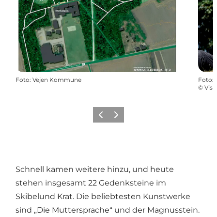
Foto
:
Vejen Kommune
Foto
:
©
Visi
Zurück
Weiter
Schnell kamen weitere hinzu, und heute
stehen insgesamt 22 Gedenksteine im
Skibelund Krat. Die beliebtesten Kunstwerke
sind „Die Muttersprache“ und der Magnusstein.